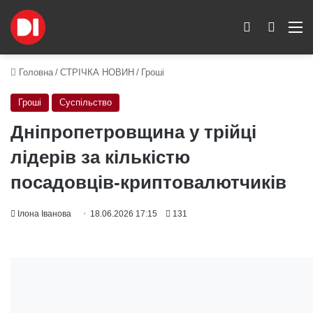
Switch skin
Пошук
M
Головна
/
СТРІЧКА НОВИН
/
Гроші
Гроші
Суспільство
Дніпропетровщина у трійці
лідерів за кількістю
посадовців-криптовалютчиків
Ілона Іванова
18.06.2026 17:15
131