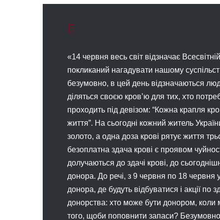
«14 червня весь світ відзначає Всесвітні
покликаний нагадувати нашому суспільству
безумовно, в цей день відзначаються люд
діляться своєю кров’ю для тих, хто потре
проходить під девізом: “Кожна крапля кро
життя”. На сьогодні кожний житель Украї
золото, а одна доза крові рятує життя тр
безоплатна здача крові є проявом чуйнос
долучаються до здачі крові, до сьогодніш
донора. До речі, з 9 червня по 18 червня
донора, де будуть відбуватися і акції по 
донорства: хто може бути донором, коли 
того, щоби поповнити запаси? Безумовно, 