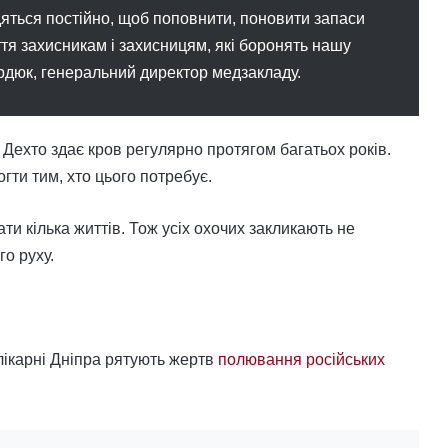
дяться постійно, щоб поповнити, поновити запаси
тя захисникам і захисницям, які боронять нашу
ердюк, генеральний директор медзакладу.
 Дехто здає кров регулярно протягом багатьох років.
гти тим, хто цього потребує.
и кілька життів. Тож усіх охочих закликають не
о руху.
лікарні Дніпра рятують жертв
полювання російських