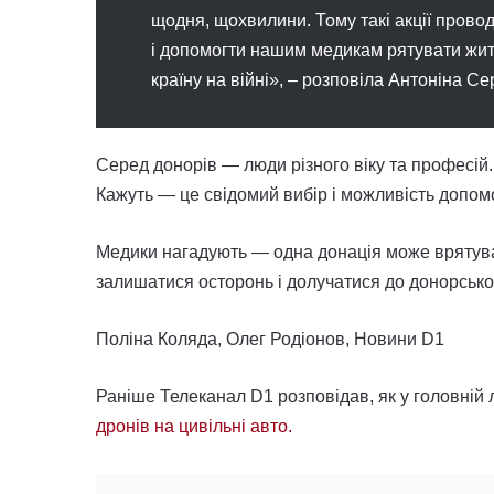
щодня, щохвилини. Тому такі акції прово
і допомогти нашим медикам рятувати жит
країну на війні», – розповіла Антоніна С
Серед донорів — люди різного віку та професій.
Кажуть — це свідомий вибір і можливість допомо
Медики нагадують — одна донація може врятуват
залишатися осторонь і долучатися до донорськог
Поліна Коляда, Олег Родіонов, Новини D1
Раніше Телеканал D1 розповідав, як у головній 
дронів на цивільні авто.