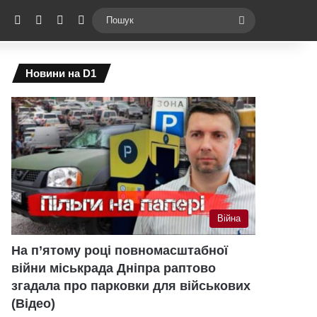
ebook
X
YouTube
Instagram
Telegram
Switch skin
Пошук
Новини на D1
Війна
На п’ятому році повномасштабної
війни міськрада Дніпра раптово
згадала про парковки для військових
(Відео)