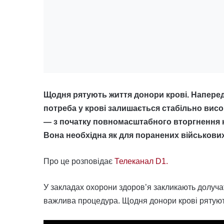
Щодня рятують життя донори крові. Наперед
потреба у крові залишається стабільно вис
— з початку повномасштабного вторгнення кі
Вона необхідна як для поранених військових,
Про це розповідає
Телеканал D1.
У закладах охорони здоров’я закликають долуча
важлива процедура. Щодня донори крові рятуют