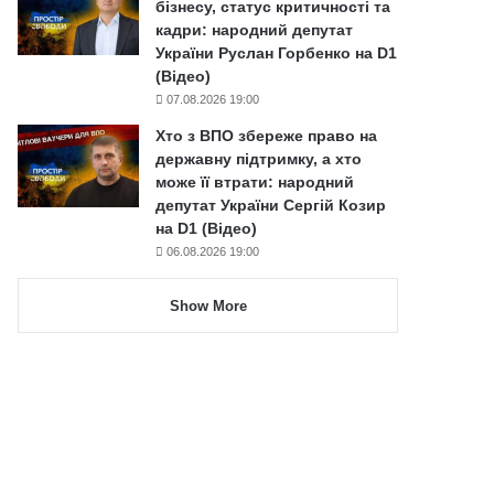
бізнесу, статус критичності та
кадри: народний депутат
України Руслан Горбенко на D1
(Відео)
07.08.2026 19:00
Хто з ВПО збереже право на
державну підтримку, а хто
може її втрати: народний
депутат України Сергій Козир
на D1 (Відео)
06.08.2026 19:00
Show More