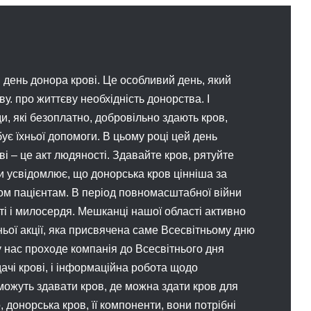
й день донора крові. Це особливий день, який
. про життєву необхідність донорства. І
и, які безоплатно, добровільно здають кров,
бує їхньої допомоги. В цьому році цей день
ві – це акт людяності. Здавайте кров, рятуйте
ни усвідомлює, що донорська кров цінніша за
ьом пацієнтам. В період повномасштабної війни
ті і милосердя. Мешканці нашої області активно
ньої акції, яка присвячена саме Всесвітньому дню
 у нас проходе компанія до Всесвітнього дня
здачі крові, і інформаційна робота щодо
можуть здавати кров, де можна здати кров для
донорська кров, її компоненти, вони потрібні