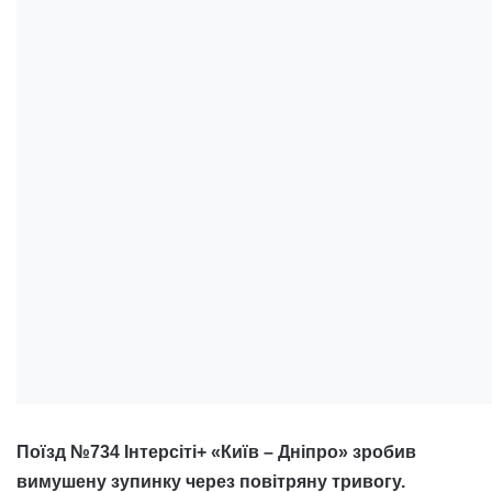
Поїзд №734 Інтерсіті+ «Київ – Дніпро» зробив
вимушену зупинку через повітряну тривогу.