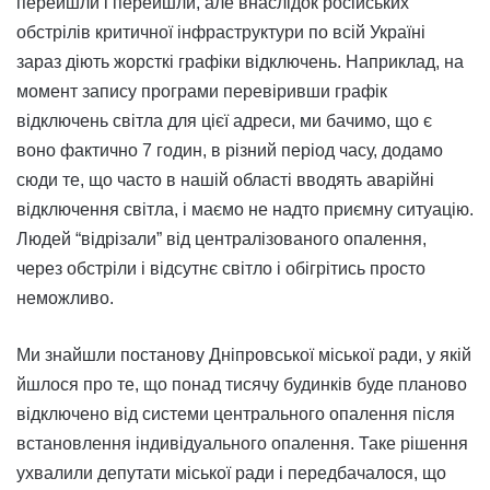
перейшли і перейшли, але внаслідок російських
обстрілів критичної інфраструктури по всій Україні
зараз діють жорсткі графіки відключень. Наприклад, на
момент запису програми перевіривши графік
відключень світла для цієї адреси, ми бачимо, що є
воно фактично 7 годин, в різний період часу, додамо
сюди те, що часто в нашій області вводять аварійні
відключення світла, і маємо не надто приємну ситуацію.
Людей “відрізали” від централізованого опалення,
через обстріли і відсутнє світло і обігрітись просто
неможливо.
Ми знайшли постанову Дніпровської міської ради, у якій
йшлося про те, що понад тисячу будинків буде планово
відключено від системи центрального опалення після
встановлення індивідуального опалення. Таке рішення
ухвалили депутати міської ради і передбачалося, що