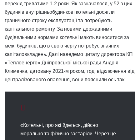
перехід триватиме 1-2 роки. Як зазначалося, у 52 з цих
будинків внутрішньобудинкові котельні досягли
граничного строку експлуатації та потребують
капітального ремонту. За новими державними
будівельними нормами котельні мають виноситися за
межі будинків, що в свою чергу потребує значних
капіталовкладень. Далі наведемо цитату директора КП
«Теплоенерго» Дніпровської міської ради Андрія
Клименка, датовану 2021-м роком, тоді відключення від
централізованого опалення, вони пояснили ось так:
«Котельні, про які йдеться, дійсно
морально та фізично застаріли. Через це