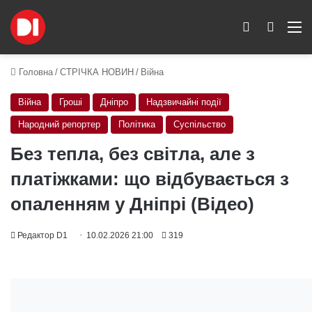
Switch skin
Пошук
M
Головна
/
СТРІЧКА НОВИН
/
Війна
Війна
Гроші
Дніпро
Надзвичайні події
Народний репортер
Політика
Суспільство
Без тепла, без світла, але з
платіжками: що відбувається з
опаленням у Дніпрі (Відео)
Редактор D1
10.02.2026 21:00
319