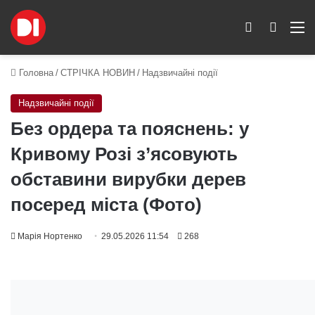
Switch skin
Пошук
M
Головна
/
СТРІЧКА НОВИН
/
Надзвичайні події
Надзвичайні події
Без ордера та пояснень: у
Кривому Розі з’ясовують
обставини вирубки дерев
посеред міста (Фото)
Марія Нортенко
29.05.2026 11:54
268