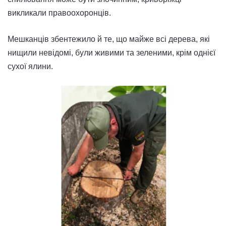
викликали правоохоронців.
Мешканців збентежило й те, що майже всі дерева, які
нищили невідомі, були живими та зеленими, крім однієї
сухої ялини.