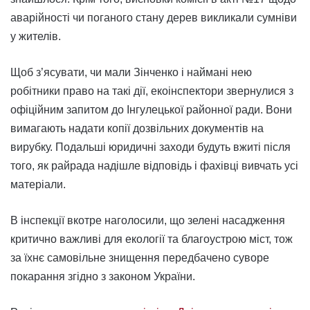
аварійності чи поганого стану дерев викликали сумніви
у жителів.
Щоб з’ясувати, чи мали Зінченко і наймані нею
робітники право на такі дії, екоінспектори звернулися з
офіційним запитом до Інгулецької районної ради. Вони
вимагають надати копії дозвільних документів на
вирубку. Подальші юридичні заходи будуть вжиті після
того, як райрада надішле відповідь і фахівці вивчать усі
матеріали.
В інспекції вкотре наголосили, що зелені насадження
критично важливі для екології та благоустрою міст, тож
за їхнє самовільне знищення передбачено суворе
покарання згідно з законом України.