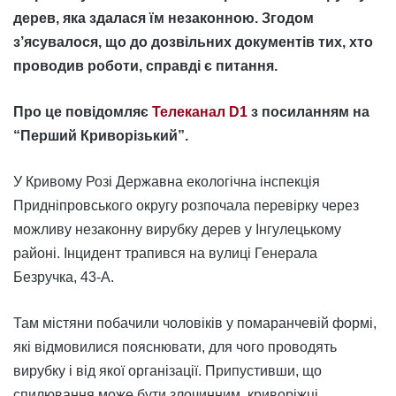
дерев, яка здалася їм незаконною. Згодом
з’ясувалося, що до дозвільних документів тих, хто
проводив роботи, справді є питання.
Про це повідомляє
Телеканал D1
з посиланням на
“Перший Криворізький”.
У Кривому Розі Державна екологічна інспекція
Придніпровського округу розпочала перевірку через
можливу незаконну вирубку дерев у Інгулецькому
районі. Інцидент трапився на вулиці Генерала
Безручка, 43-А.
Там містяни побачили чоловіків у помаранчевій формі,
які відмовилися пояснювати, для чого проводять
вирубку і від якої організації. Припустивши, що
спилювання може бути злочинним, криворіжці