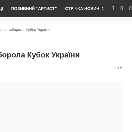
RSS
Fac
ЦІ
ПОЗИВНИЙ “АРТИСТ”
СТРІЧКА НОВИН
іпра виборола Кубок України
борола Кубок України
179