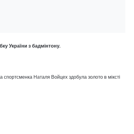
бку України з бадмінтону.
а спортсменка Наталя Войцех здобула золото в міксті