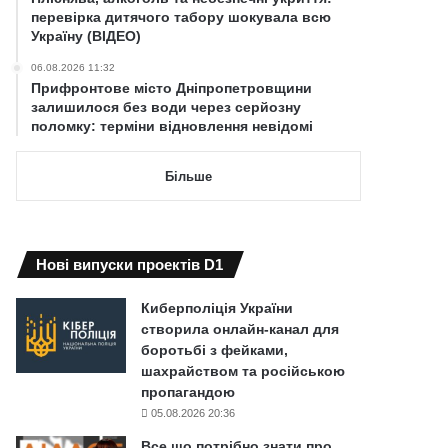
перевірка дитячого табору шокувала всю
Україну (ВІДЕО)
06.08.2026 11:32
Прифронтове місто Дніпропетровщини
залишилося без води через серйозну
поломку: терміни відновлення невідомі
Більше
Нові випуски проектів D1
Киберполіція України
створила онлайн-канал для
боротьбі з фейками,
шахрайством та російською
пропагандою
05.08.2026 20:36
Все що потрібно знати про