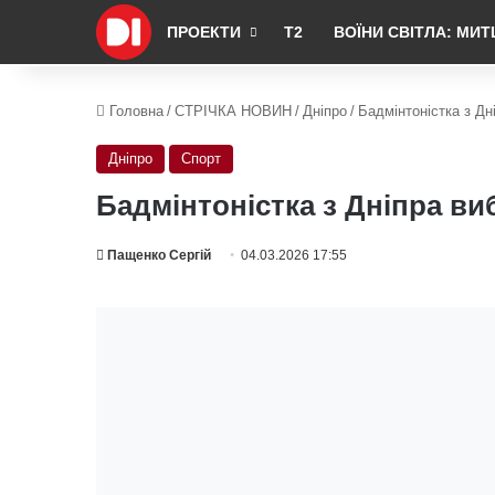
ПРОЕКТИ
Т2
ВОЇНИ СВІТЛА: МИТ
Головна
/
СТРІЧКА НОВИН
/
Дніпро
/
Бадмінтоністка з Дн
Дніпро
Спорт
Бадмінтоністка з Дніпра ви
Пащенко Сергій
04.03.2026 17:55