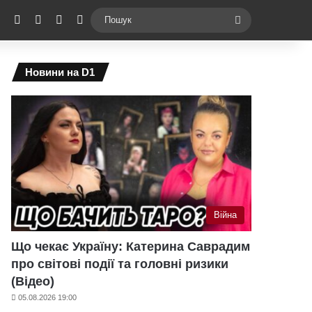
ebook
X
YouTube
Instagram
Telegram
Switch skin
Пошук
Новини на D1
Війна
Що чекає Україну: Катерина Саврадим
про світові події та головні ризики
(Відео)
05.08.2026 19:00