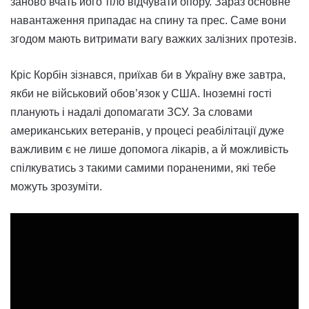
заново вчать його тіло відчувати опору. Зараз основне
навантаження припадає на спину та прес. Саме вони
згодом мають витримати вагу важких залізних протезів.
Кріс Корбін зізнався, приїхав би в Україну вже завтра,
якби не військовий обов’язок у США. Іноземні гості
планують і надалі допомагати ЗСУ. За словами
американських ветеранів, у процесі реабілітації дуже
важливим є не лише допомога лікарів, а й можливість
спілкуватись з такими самими пораненими, які тебе
можуть зрозуміти.