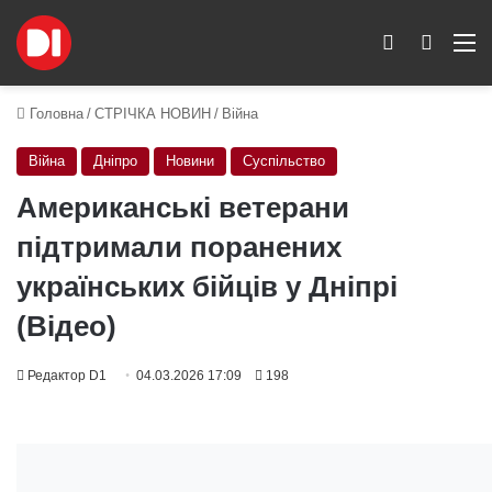
Switch skin
Пошук
M
Головна
/
СТРІЧКА НОВИН
/
Війна
Війна
Дніпро
Новини
Суспільство
Американські ветерани
підтримали поранених
українських бійців у Дніпрі
(Відео)
Редактор D1
04.03.2026 17:09
198