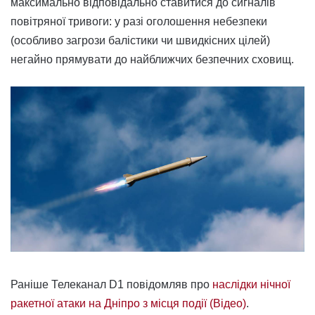
максимально відповідально ставитися до сигналів
повітряної тривоги: у разі оголошення небезпеки
(особливо загрози балістики чи швидкісних цілей)
негайно прямувати до найближчих безпечних сховищ.
Раніше Телеканал D1 повідомляв про
наслідки нічної
ракетної атаки на Дніпро з місця події (Відео)
.