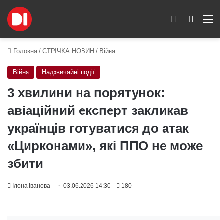
Switch skin
Пошук
M
Головна
/
СТРІЧКА НОВИН
/
Війна
Війна
Надзвичайні події
3 хвилини на порятунок:
авіаційний експерт закликав
українців готуватися до атак
«Цирконами», які ППО не може
збити
Ілона Іванова
03.06.2026 14:30
180