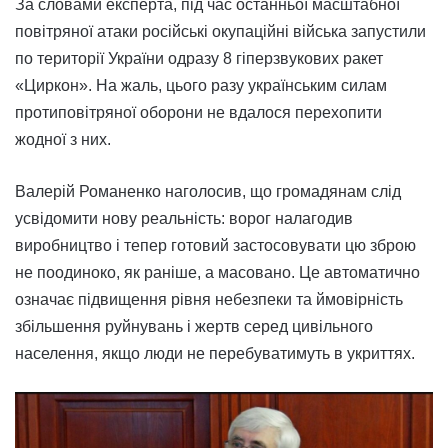
За словами експерта, під час останньої масштабної
повітряної атаки російські окупаційні війська запустили
по території України одразу 8 гіперзвукових ракет
«Циркон». На жаль, цього разу українським силам
протиповітряної оборони не вдалося перехопити
жодної з них.
Валерій Романенко наголосив, що громадянам слід
усвідомити нову реальність: ворог налагодив
виробництво і тепер готовий застосовувати цю зброю
не поодиноко, як раніше, а масовано. Це автоматично
означає підвищення рівня небезпеки та ймовірність
збільшення руйнувань і жертв серед цивільного
населення, якщо люди не перебуватимуть в укриттях.