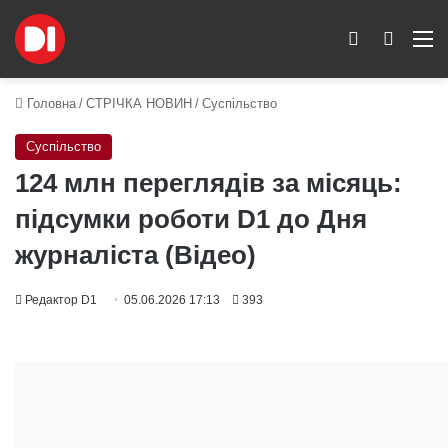
Switch skin
Пошук
M
Головна
/
СТРІЧКА НОВИН
/
Суспільство
Суспільство
124 млн переглядів за місяць:
підсумки роботи D1 до Дня
журналіста (Відео)
Редактор D1
05.06.2026 17:13
393