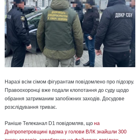
Наразі всім сімом фігурантам повідомлено про підозру.
Правоохоронці вже подали клопотання до суду щодо
обрання затриманим запобіжних заходів. Досудове
розслідування триває.
Раніше Телеканал D1 повідомляв, що
на
Дніпропетровщині вдома у голови ВЛК знайшли 300