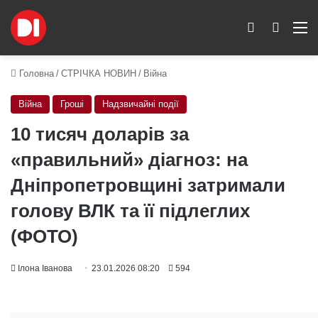
Switch skin
Пошук
M
Головна
/
СТРІЧКА НОВИН
/
Війна
Війна
Гроші
Надзвичайні події
10 тисяч доларів за
«правильний» діагноз: на
Дніпропетровщині затримали
голову ВЛК та її підлеглих
(ФОТО)
Ілона Іванова
23.01.2026 08:20
594