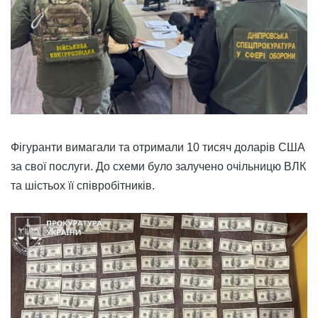
Фігуранти вимагали та отримали 10 тисяч доларів США
за свої послуги. До схеми було залучено очільницю ВЛК
та шістьох її співробітників.